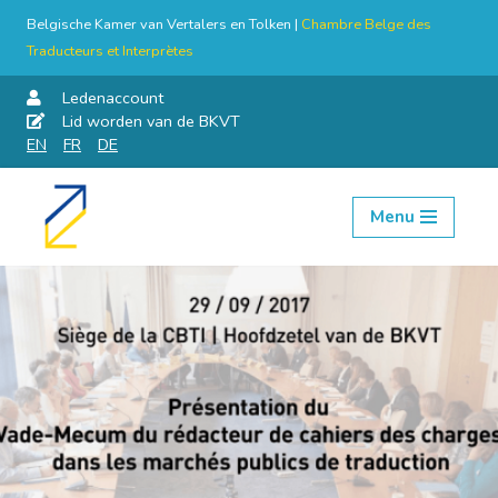
Belgische Kamer van Vertalers en Tolken |
Chambre Belge des
Traducteurs et Interprètes
Ledenaccount
Lid worden van de BKVT
EN
FR
DE
Menu
Skip
to
content