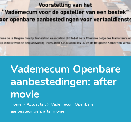
Vademecum Openbare
aanbestedingen: after
movie
Home
>
Actualiteit
>
Vademecum Openbare
aanbestedingen: after movie