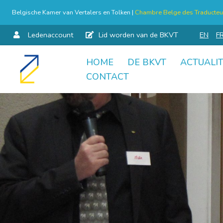
Belgische Kamer van Vertalers en Tolken |
Chambre Belge des Traducteur
Ledenaccount
Lid worden van de BKVT
EN
F
HOME
DE BKVT
ACTUALIT
Skip
CONTACT
to
content