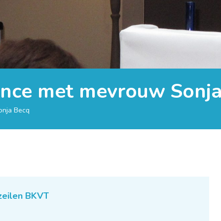
ence met mevrouw Sonj
onja Becq
zeilen BKVT