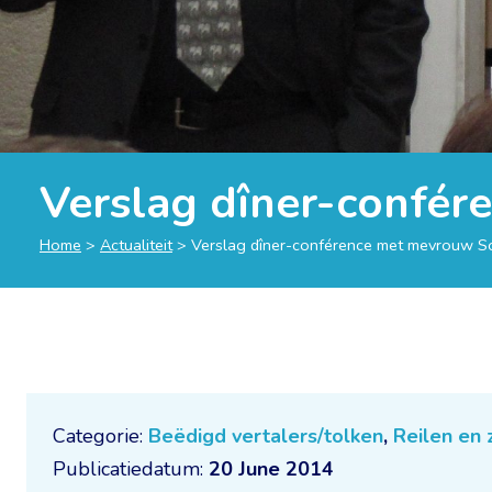
Verslag dîner-confér
Home
>
Actualiteit
>
Verslag dîner-conférence met mevrouw S
Categorie:
Beëdigd vertalers/tolken
,
Reilen en 
Publicatiedatum:
20 June 2014