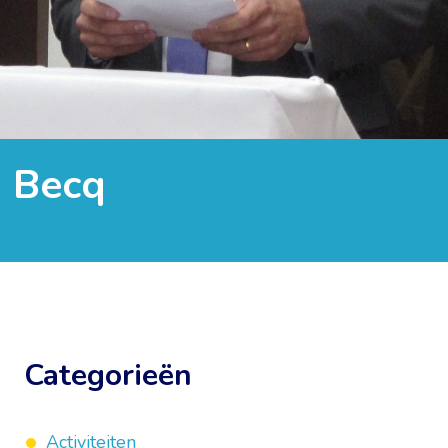
a Becq
Categorieën
Activiteiten