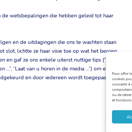
de wetsbepalingen die hebben geleid tot haar
volgen en de uitdagingen die ons te wachten staan
 slot, lichtte ze haar visie toe op wat het beroep
 en gaf ze ons enkele uiterst nuttige tips (“Blijf
eren …”, “Laat van u horen in de media …”) om ervoor
Pour offrir 
edgekeurd en door iedereen wordt toegepast.
cookies pour
consentir à 
comportement
ou de retire
et fonctions
Ac