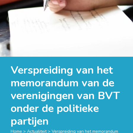
Verspreiding van het
memorandum van de
verenigingen van BVT
onder de politieke
partijen
Home
>
Actualiteit
>
Verspreiding van het memorandum