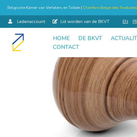
Belgische Kamer van Vertalers en Tolken |
Chambre Belge des Traducteur
Ledenaccount
Lid worden van de BKVT
EN
F
HOME
DE BKVT
ACTUALIT
Skip
CONTACT
to
content