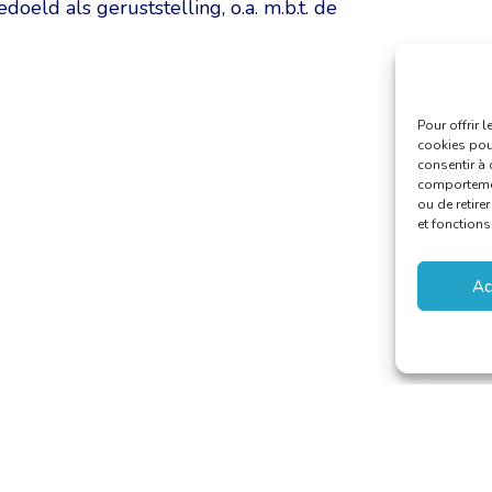
doeld als geruststelling, o.a. m.b.t. de
Pour offrir 
cookies pour
consentir à 
comportement
ou de retire
et fonctions
Ac