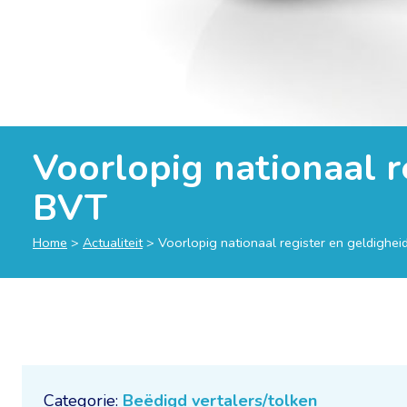
Voorlopig nationaal r
BVT
Home
>
Actualiteit
>
Voorlopig nationaal register en geldighe
Categorie:
Beëdigd vertalers/tolken