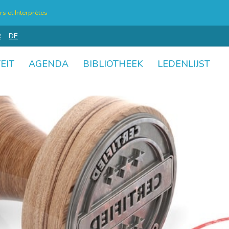
s et Interprètes
R
DE
EIT
AGENDA
BIBLIOTHEEK
LEDENLIJST