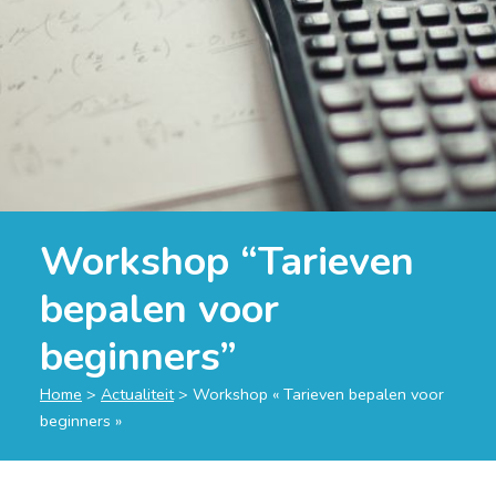
Workshop “Tarieven
bepalen voor
beginners”
Home
>
Actualiteit
>
Workshop « Tarieven bepalen voor
beginners »