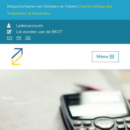
Belgische Kamer van Vertalers en Tolken |
Chambre Belge des
Traducteurs et Interprètes
Ledenaccount
Lid worden van de BKVT
EN
FR
DE
Menu
Skip
to
content