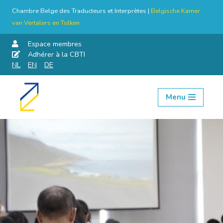
Chambre Belge des Traducteurs et Interprètes |
Belgische Kamer
van Vertalers en Tolken
Espace membres
Adhérer à la CBTI
NL
EN
DE
Menu
Aller
au
contenu