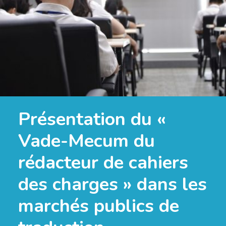
Présentation du «
Vade-Mecum du
rédacteur de cahiers
des charges » dans les
marchés publics de