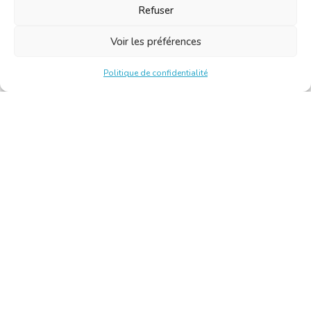
Refuser
Voir les préférences
Politique de confidentialité
Chambre Belge des Traducteurs et Interprètes | Belgische
Kamer van Vertalers en Tolken
10, bld de l’Empereur 1000 Bruxelles – Tél. : +32 2 513 09
15 –
secretariat@translators.be