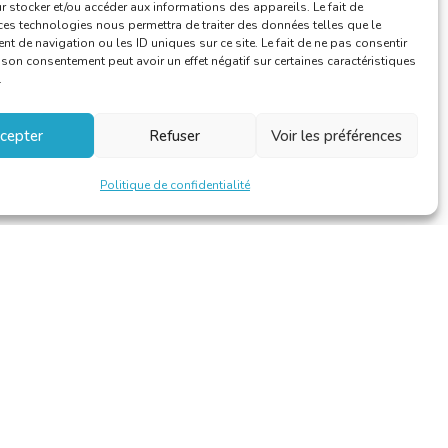
Vie de la CBTI
 stocker et/ou accéder aux informations des appareils. Le fait de
ces technologies nous permettra de traiter des données telles que le
 de navigation ou les ID uniques sur ce site. Le fait de ne pas consentir
r son consentement peut avoir un effet négatif sur certaines caractéristiques
.
cepter
Refuser
Voir les préférences
Politique de confidentialité