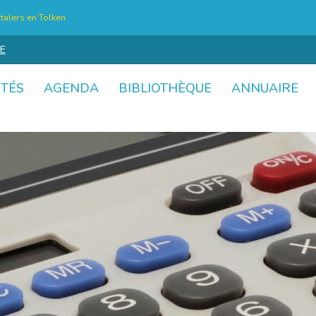
talers en Tolken
E
ITÉS
AGENDA
BIBLIOTHÈQUE
ANNUAIRE