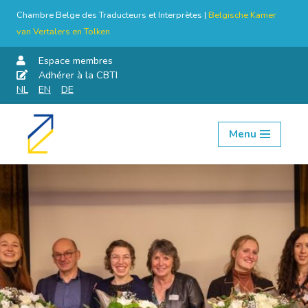
Chambre Belge des Traducteurs et Interprètes |
Belgische Kamer
van Vertalers en Tolken
Espace membres
Adhérer à la CBTI
NL
EN
DE
Menu
Aller
au
contenu