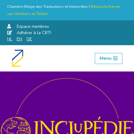
Chambre Belge des Traducteurs et Interprètes |
Belgische Kamer
van Vertalers en Tolken
Espace membres
Adhérer à la CBTI
NL
EN
DE
Menu
Aller
au
contenu