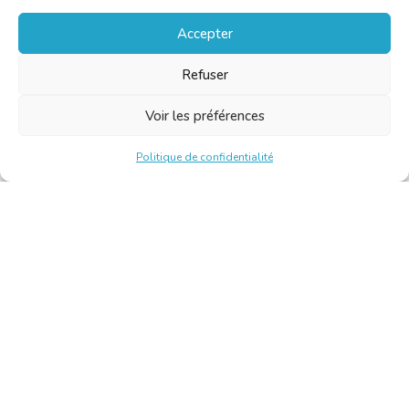
Accepter
Refuser
Voir les préférences
Politique de confidentialité
Chambre Belge des Traducteurs et Interprètes | Belgische
Kamer van Vertalers en Tolken