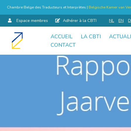
Chambre Belge des Traducteurs et Interprètes |
Belgische Kamer van Ver
Espace membres
Adhérer à la CBTI
NL
EN
D
ACCUEIL
LA CBTI
ACTUAL
Aller
CONTACT
au
contenu