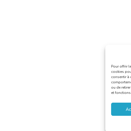
Pour offrir 
cookies pour
consentir à 
comportement
ou de retire
et fonctions
Ac