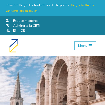
Chambre Belge des Traducteurs et Interprètes |
Belgische Kamer
van Vertalers en Tolken
Espace membres
Adhérer à la CBTI
NL
EN
DE
Menu
Aller
au
contenu