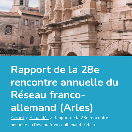
Rapport de la 28e
rencontre annuelle du
Réseau franco-
allemand (Arles)
Accueil
>
Actualités
>
Rapport de la 28e rencontre
annuelle du Réseau franco-allemand (Arles)