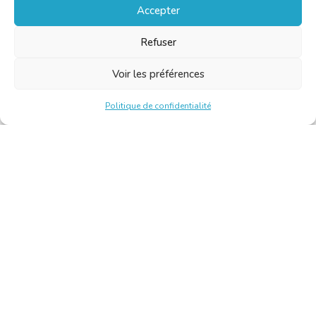
Accepter
Refuser
Voir les préférences
Politique de confidentialité
Chambre Belge des Traducteurs et Interprètes | Belgische
Kamer van Vertalers en Tolken
10, bld de l’Empereur 1000 Bruxelles – Tél. : +32 2 513 09