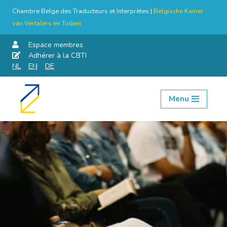
Chambre Belge des Traducteurs et Interprètes |
Belgische Kamer
van Vertalers en Tolken
Espace membres
Adhérer à la CBTI
NL
EN
DE
Menu
Aller
au
contenu