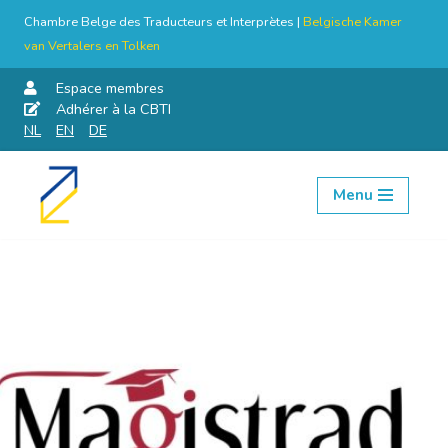
Chambre Belge des Traducteurs et Interprètes |
Belgische Kamer
van Vertalers en Tolken
Espace membres
Adhérer à la CBTI
NL
EN
DE
Menu
Aller
au
contenu