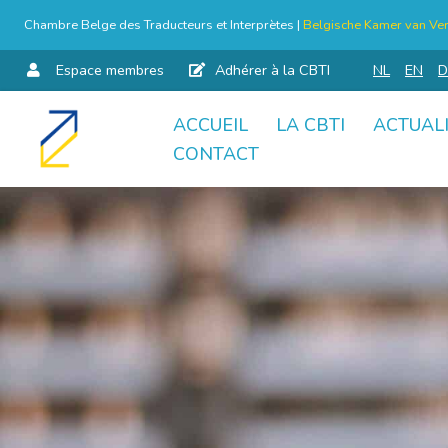
Chambre Belge des Traducteurs et Interprètes |
Belgische Kamer van Ver
Espace membres
Adhérer à la CBTI
NL
EN
D
ACCUEIL
LA CBTI
ACTUAL
Aller
CONTACT
au
contenu