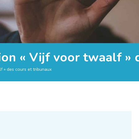
tion « Vijf voor twaalf »
lf » des cours et tribunaux