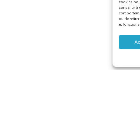
cookies pour
consentir à 
comportement
ou de retire
et fonctions
Ac
 van Vertalers en Tolken
–
secretariat@translators.be