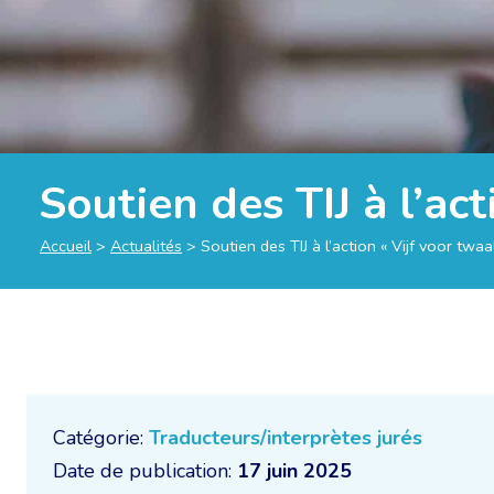
Soutien des TIJ à l’ac
Accueil
>
Actualités
>
Soutien des TIJ à l’action « Vijf voor twaa
Catégorie:
Traducteurs/interprètes jurés
Date de publication:
17 juin 2025