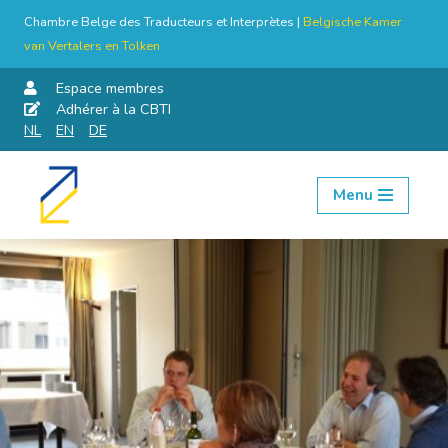
Chambre Belge des Traducteurs et Interprètes |
Belgische Kamer
van Vertalers en Tolken
Espace membres
Adhérer à la CBTI
NL
EN
DE
Menu
Aller
au
contenu