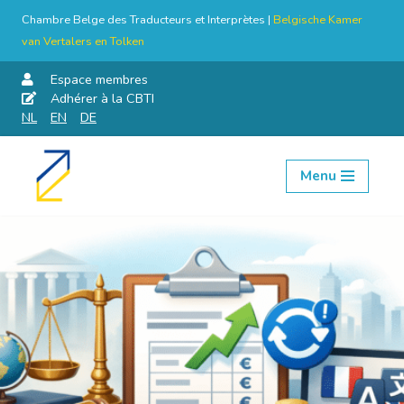
Chambre Belge des Traducteurs et Interprètes |
Belgische Kamer
van Vertalers en Tolken
Espace membres
Adhérer à la CBTI
NL
EN
DE
Menu
Aller
au
contenu