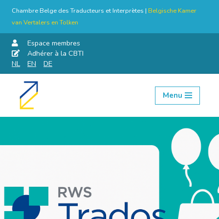
Chambre Belge des Traducteurs et Interprètes |
Belgische Kamer
van Vertalers en Tolken
Espace membres
Adhérer à la CBTI
NL
EN
DE
Menu
Aller
au
contenu