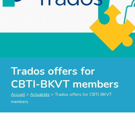
Trados offers for
CBTI-BKVT members
Accueil
>
Actualités
>
Trados offers for CBTI-BKVT
members