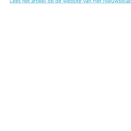
Lees het artikel op de website van Het Nieuwsblad
Chambre Belge des Traducteurs et Interprètes | Belgische Kamer
10, bld de l’Empereur 1000 Bruxelles – Tél. : +32 2 513 09 15 