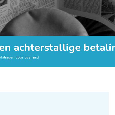
en achterstallige betal
etalingen door overheid