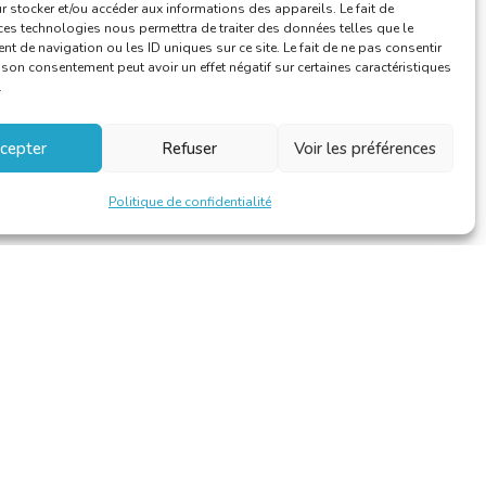
Vie de la CBTI
 stocker et/ou accéder aux informations des appareils. Le fait de
ces technologies nous permettra de traiter des données telles que le
 de navigation ou les ID uniques sur ce site. Le fait de ne pas consentir
r son consentement peut avoir un effet négatif sur certaines caractéristiques
.
cepter
Refuser
Voir les préférences
Politique de confidentialité