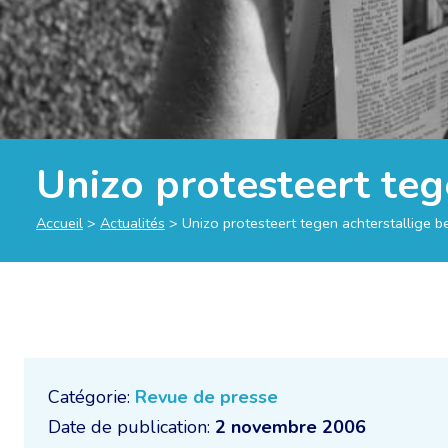
Unizo protesteert teg
Accueil
>
Actualités
>
Unizo protesteert tegen achterstallige b
Catégorie:
Revue de presse
Date de publication:
2 novembre 2006