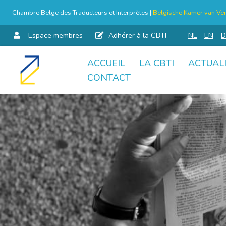
Chambre Belge des Traducteurs et Interprètes |
Belgische Kamer van Ver
Espace membres
Adhérer à la CBTI
NL
EN
D
ACCUEIL
LA CBTI
ACTUAL
Aller
CONTACT
au
contenu