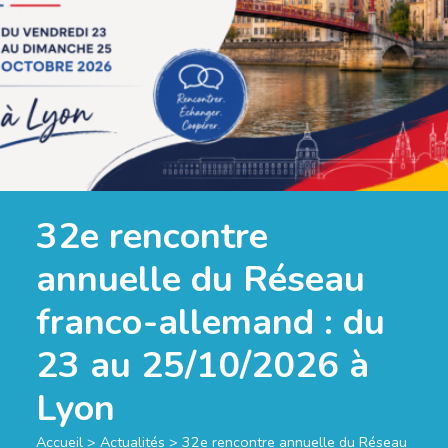
32e rencontre
annuelle du Réseau
franco-allemand : du
23 au 25/10/2026 à
Lyon
Accueil
>
Actualités
>
32e rencontre annuelle du Réseau