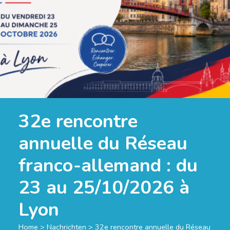
32e rencontre
annuelle du Réseau
franco-allemand : du
23 au 25/10/2026 à
Lyon
Home
>
Nachrichten
>
32e rencontre annuelle du Réseau