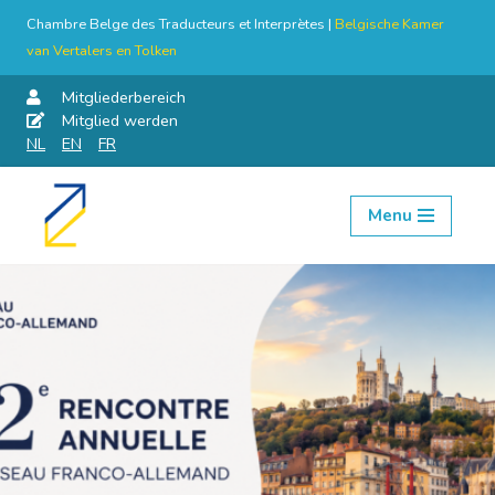
Chambre Belge des Traducteurs et Interprètes |
Belgische Kamer
van Vertalers en Tolken
Mitgliederbereich
Mitglied werden
NL
EN
FR
Menu
Skip
to
content