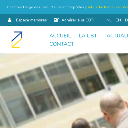
Chambre Belge des Traducteurs et Interprètes |
Belgische Kamer van Ver
Espace membres
Adhérer à la CBTI
NL
EN
D
ACCUEIL
LA CBTI
ACTUAL
Aller
CONTACT
au
contenu