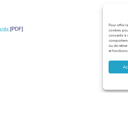
Pour offrir 
jurés
[PDF]
cookies pour
consentir à 
comportement
ou de retire
et fonctions
Ac