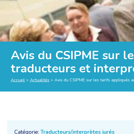
Avis du CSIPME sur le
traducteurs et interpr
Accueil
>
Actualités
>
Avis du CSIPME sur les tarifs appliqués a
Catégorie:
Traducteurs/interprètes jurés