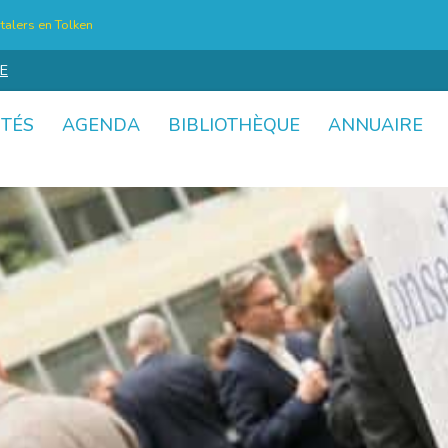
talers en Tolken
E
ITÉS
AGENDA
BIBLIOTHÈQUE
ANNUAIRE