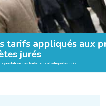
s tarifs appliqués aux p
ètes jurés
ux prestations des traducteurs et interprètes jurés