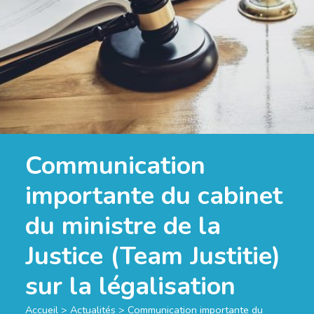
Communication
importante du cabinet
du ministre de la
Justice (Team Justitie)
sur la légalisation
Accueil
>
Actualités
>
Communication importante du