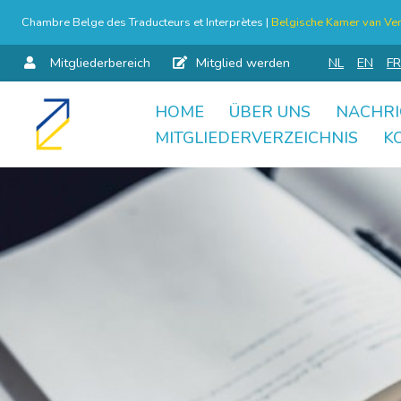
Chambre Belge des Traducteurs et Interprètes |
Belgische Kamer van Ver
Mitgliederbereich
Mitglied werden
NL
EN
FR
HOME
ÜBER UNS
NACHRI
Skip
MITGLIEDERVERZEICHNIS
K
to
content