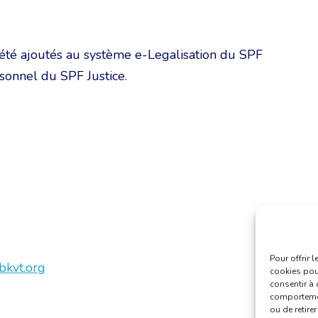
été ajoutés au système e-Legalisation du SPF
sonnel du SPF Justice.
Pour offrir 
bkvt.org
cookies pour
consentir à 
comportement
ou de retire