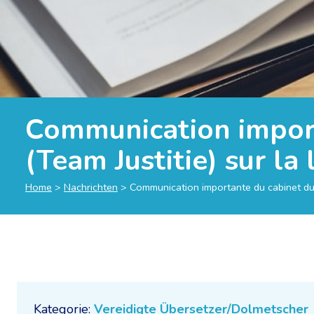
Communication importa
(Team Justitie) sur la 
Home
>
Nachrichten
>
Communication importante du cabinet du mi
Kategorie:
Vereidigte Übersetzer/Dolmetscher