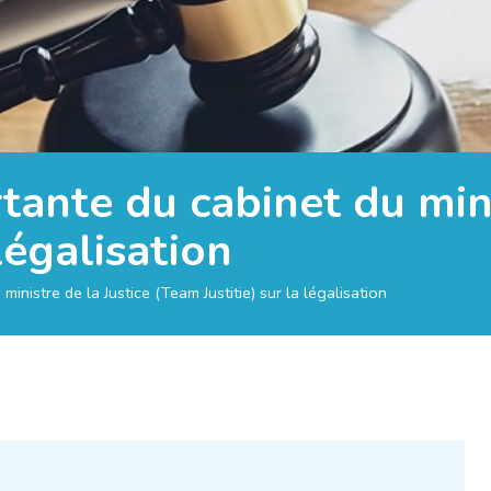
nte du cabinet du minis
légalisation
nistre de la Justice (Team Justitie) sur la légalisation