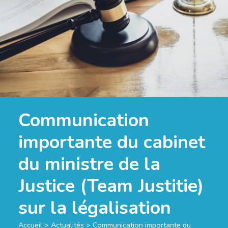
Communication
importante du cabinet
du ministre de la
Justice (Team Justitie)
sur la légalisation
Accueil
>
Actualités
>
Communication importante du