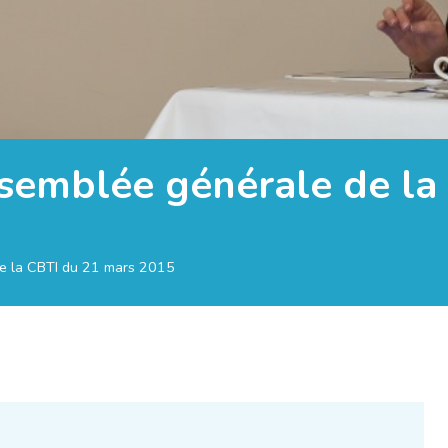
semblée générale de la
e la CBTI du 21 mars 2015