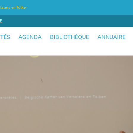
talers en Tolken
E
ITÉS
AGENDA
BIBLIOTHÈQUE
ANNUAIRE