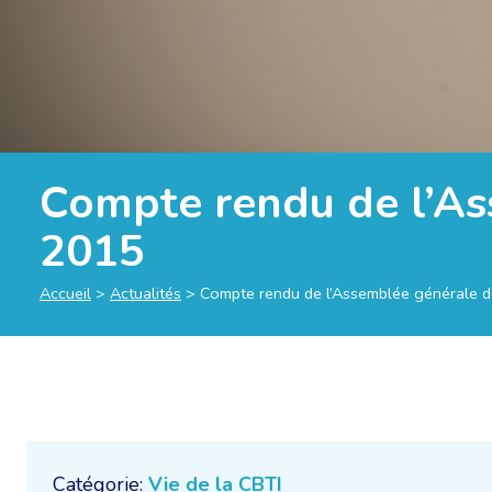
Compte rendu de l’As
2015
Accueil
>
Actualités
>
Compte rendu de l’Assemblée générale d
Catégorie:
Vie de la CBTI