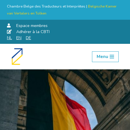
Chambre Belge des Traducteurs et Interprètes |
Belgische Kamer
van Vertalers en Tolken
Espace membres
Adhérer à la CBTI
NL
EN
DE
Menu
Aller
au
contenu