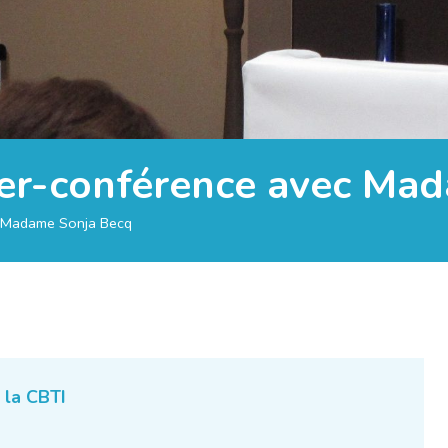
er-conférence avec Ma
c Madame Sonja Becq
 la CBTI