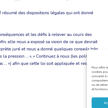
ésumé des dispositions légales qui ont donné
conséquences et les défis à relever au cours des
nfin, elle nous a exposé sa vision de ce que devrait
erprète juré et nous a donné quelques conseils très
 la pression … », « Continuez à nous (les politiciens)
 … ») afin que cette loi soit appliquée et respectée
Pour offrir 
cookies pour
consentir à 
comportement
ou de retire
et fonctions
Ac