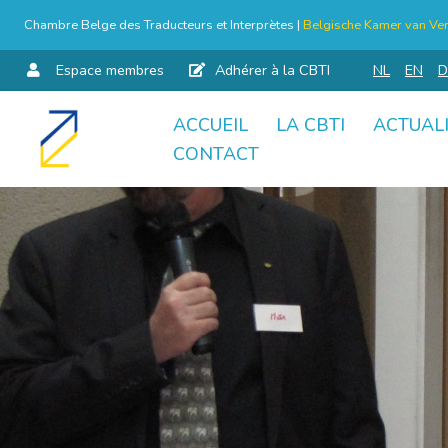
Chambre Belge des Traducteurs et Interprètes |
Belgische Kamer van Ver
Espace membres
Adhérer à la CBTI
NL
EN
D
ACCUEIL
LA CBTI
ACTUAL
Aller
CONTACT
au
contenu