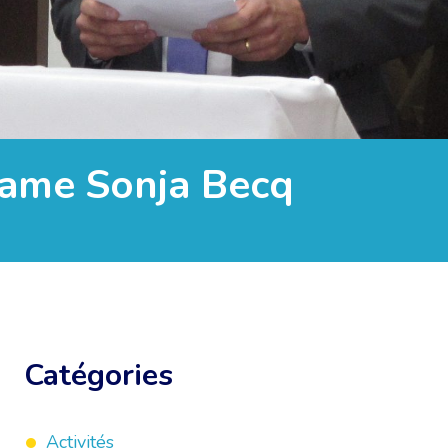
dame Sonja Becq
Catégories
Activités