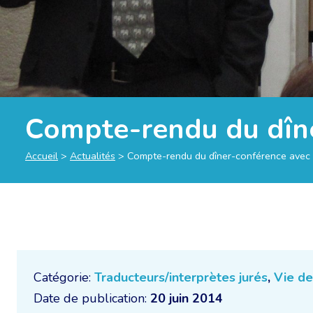
Compte-rendu du dîn
Accueil
>
Actualités
>
Compte-rendu du dîner-conférence ave
Catégorie:
Traducteurs/interprètes jurés
,
Vie de
Date de publication:
20 juin 2014