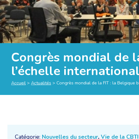
Congrès mondial de la
l’échelle internationa
Accueil
>
Actualités
>
Congrès mondial de la FIT : la Belgique b
Catégorie:
Nouvelles du secteur
,
Vie de la CBTI