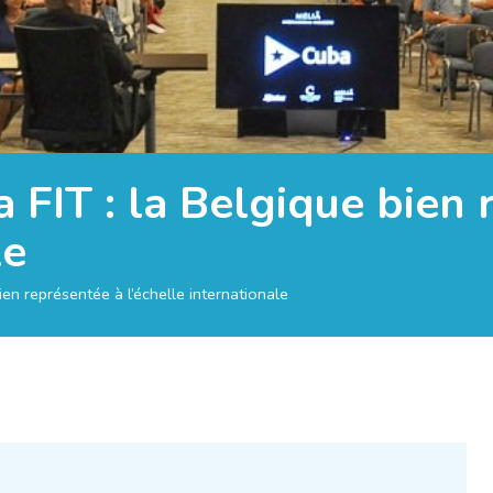
 FIT : la Belgique bien 
le
ien représentée à l’échelle internationale