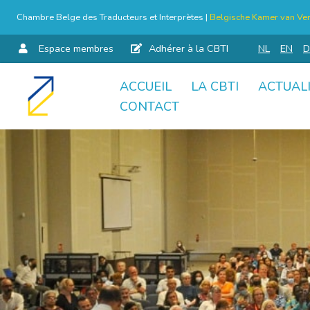
Chambre Belge des Traducteurs et Interprètes |
Belgische Kamer van Ver
Espace membres
Adhérer à la CBTI
NL
EN
D
ACCUEIL
LA CBTI
ACTUAL
Aller
CONTACT
au
contenu