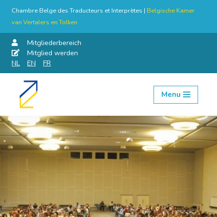
Chambre Belge des Traducteurs et Interprètes |
Belgische Kamer
van Vertalers en Tolken
Mitgliederbereich
Mitglied werden
NL
EN
FR
Menu
Skip
to
content