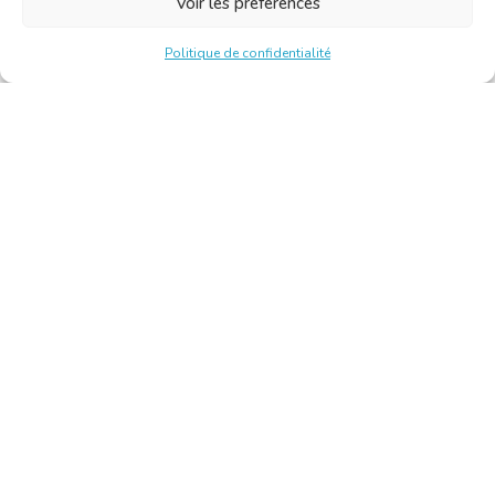
Voir les préférences
Politique de confidentialité
Chambre Belge des Traducteurs et Interprètes | Belgische
Kamer van Vertalers en Tolken
10, bld de l’Empereur 1000 Bruxelles – Tél. : +32 2 513 09
15 –
secretariat@translators.be