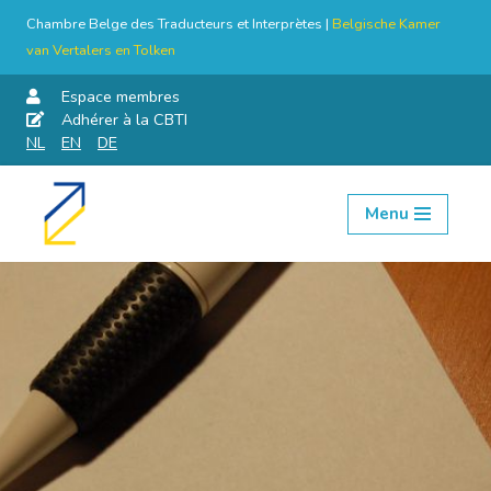
Chambre Belge des Traducteurs et Interprètes |
Belgische Kamer
van Vertalers en Tolken
Espace membres
Adhérer à la CBTI
NL
EN
DE
Menu
Aller
au
contenu