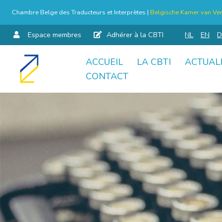
Chambre Belge des Traducteurs et Interprètes |
Belgische Kamer van Ver
Espace membres
Adhérer à la CBTI
NL
EN
D
ACCUEIL
LA CBTI
ACTUAL
Aller
CONTACT
au
contenu