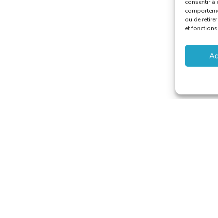
consentir à 
comportement
ou de retire
et fonctions
Ac
 van Vertalers en Tolken
–
secretariat@translators.be