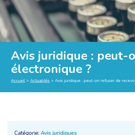
Avis juridique : peut-
électronique ?
Accueil
>
Actualités
>
Avis juridique : peut-on refuser de recevo
Catégorie:
Avis juridiques