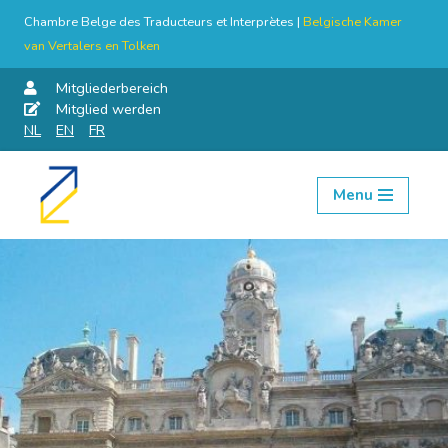
Chambre Belge des Traducteurs et Interprètes |
Belgische Kamer
van Vertalers en Tolken
Mitgliederbereich
Mitglied werden
NL
EN
FR
Menu
Skip
to
content