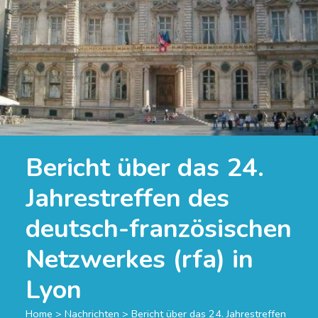
Bericht über das 24.
Jahrestreffen des
deutsch-französischen
Netzwerkes (rfa) in
Lyon
Home
>
Nachrichten
>
Bericht über das 24. Jahrestreffen