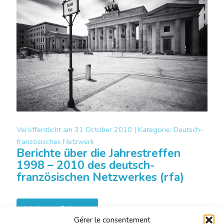
Veröffentlicht am
31 October 2010 |
Kategorie:
Deutsch-
französisches Netzwerk
Berichte über die Jahrestreffen
1998 – 2010 des deutsch-
französischen Netzwerkes (rfa)
Mehr erfahren
Gérer le consentement