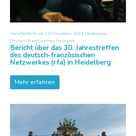
Veröffentlicht am
10 December 2024 |
Kategorie:
Deutsch-französisches Netzwerk
Bericht über das 30. Jahrestreffen
des deutsch-französischen
Netzwerkes (rfa) in Heidelberg
Mehr erfahren