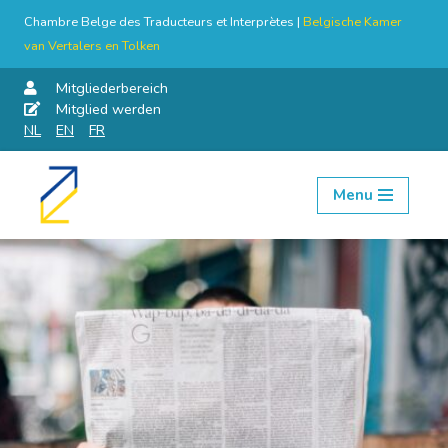
Chambre Belge des Traducteurs et Interprètes |
Belgische Kamer
van Vertalers en Tolken
Mitgliederbereich
Mitglied werden
NL
EN
FR
Menu
Skip
to
content