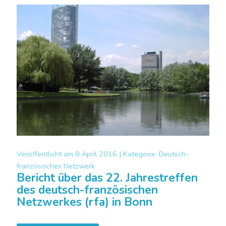
Veröffentlicht am
8 April 2016 |
Kategorie:
Deutsch-
französisches Netzwerk
Bericht über das 22. Jahrestreffen
des deutsch-französischen
Netzwerkes (rfa) in Bonn