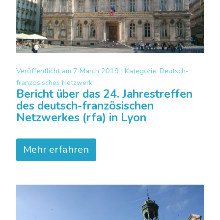
Veröffentlicht am
7 March 2019 |
Kategorie:
Deutsch-
französisches Netzwerk
Bericht über das 24. Jahrestreffen
des deutsch-französischen
Netzwerkes (rfa) in Lyon
Mehr erfahren