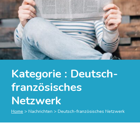
Kategorie :
Deutsch-
französisches
Netzwerk
Home
>
Nachrichten
>
Deutsch-französisches Netzwerk