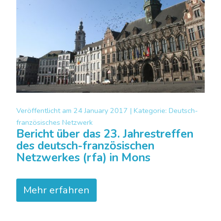
Veröffentlicht am
24 January 2017 |
Kategorie:
Deutsch-
französisches Netzwerk
Bericht über das 23. Jahrestreffen
des deutsch-französischen
Netzwerkes (rfa) in Mons
Mehr erfahren