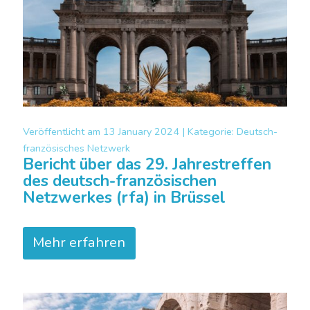
Veröffentlicht am
13 January 2024 |
Kategorie:
Deutsch-
französisches Netzwerk
Bericht über das 29. Jahrestreffen
des deutsch-französischen
Netzwerkes (rfa) in Brüssel
Mehr erfahren