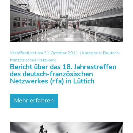
Veröffentlicht am
31 October 2011 |
Kategorie:
Deutsch-
französisches Netzwerk
Bericht über das 18. Jahrestreffen
des deutsch-französischen
Netzwerkes (rfa) in Lüttich
Mehr erfahren