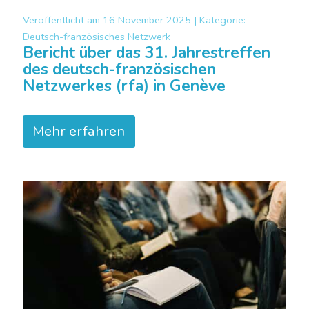
Veröffentlicht am
16 November 2025 |
Kategorie:
Deutsch-französisches Netzwerk
Bericht über das 31. Jahrestreffen
des deutsch-französischen
Netzwerkes (rfa) in Genève
Mehr erfahren