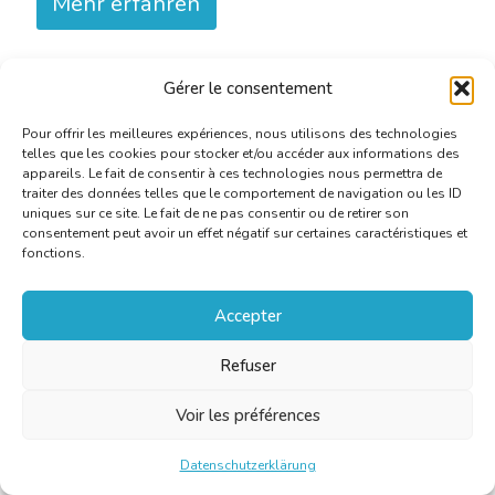
Mehr erfahren
Gérer le consentement
Pour offrir les meilleures expériences, nous utilisons des technologies
telles que les cookies pour stocker et/ou accéder aux informations des
appareils. Le fait de consentir à ces technologies nous permettra de
traiter des données telles que le comportement de navigation ou les ID
uniques sur ce site. Le fait de ne pas consentir ou de retirer son
consentement peut avoir un effet négatif sur certaines caractéristiques et
fonctions.
Accepter
Refuser
Veröffentlicht am
18 February 2021 |
Kategorie:
Voir les préférences
Praktische Informationen
Action CBTI: (nouvelle) réduction
Datenschutzerklärung
de 30% sur tout nouvel