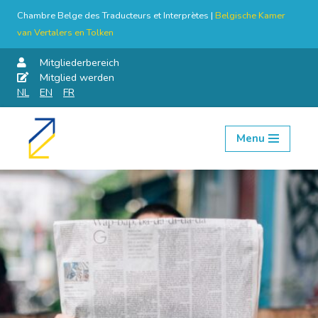
Chambre Belge des Traducteurs et Interprètes |
Belgische Kamer
van Vertalers en Tolken
Mitgliederbereich
Mitglied werden
NL
EN
FR
Menu
Skip
to
content