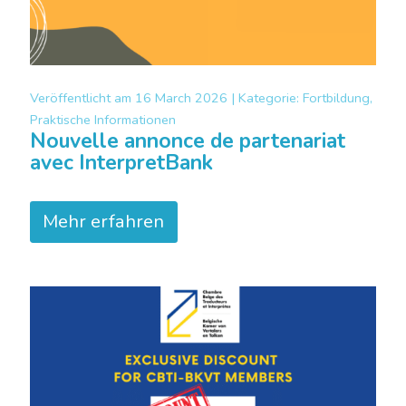
Veröffentlicht am
16 March 2026 |
Kategorie:
Fortbildung,
Praktische Informationen
Nouvelle annonce de partenariat
avec InterpretBank
Mehr erfahren