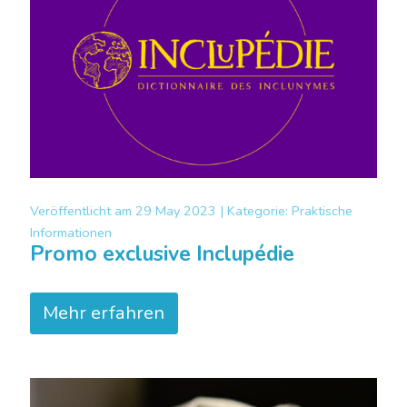
Veröffentlicht am
29 May 2023 |
Kategorie:
Praktische
Informationen
Promo exclusive Inclupédie
Mehr erfahren