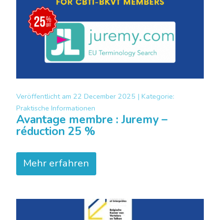
Veröffentlicht am
22 December 2025 |
Kategorie:
Praktische Informationen
Avantage membre : Juremy –
réduction 25 %
Mehr erfahren