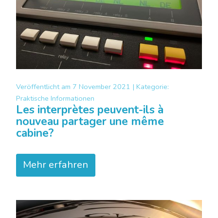
Veröffentlicht am
7 November 2021 |
Kategorie:
Praktische Informationen
Les interprètes peuvent-ils à
nouveau partager une même
cabine?
Mehr erfahren