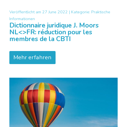
Veröffentlicht am
27 June 2022 |
Kategorie:
Praktische
Informationen
Dictionnaire juridique J. Moors
NL<>FR: réduction pour les
membres de la CBTI
Mehr erfahren