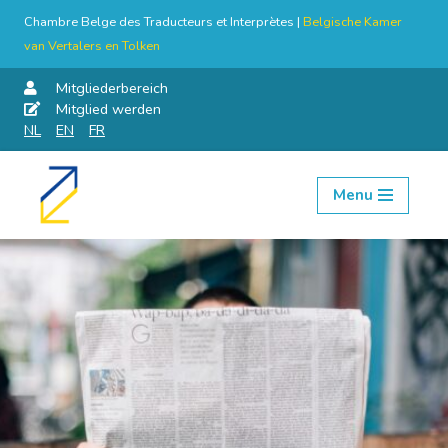
Chambre Belge des Traducteurs et Interprètes |
Belgische Kamer
van Vertalers en Tolken
Mitgliederbereich
Mitglied werden
NL
EN
FR
Menu
Skip
to
content