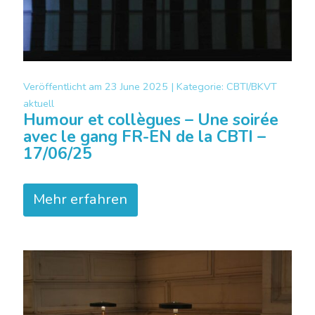
Veröffentlicht am
23 June 2025 |
Kategorie:
CBTI/BKVT
aktuell
Humour et collègues – Une soirée
avec le gang FR-EN de la CBTI –
17/06/25
Mehr erfahren