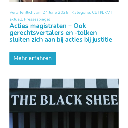
Veröffentlicht am
24 June 2025 |
Kategorie:
CBTI/BKVT
aktuell, Pressespiegel
Acties magistraten – Ook
gerechtsvertalers en -tolken
sluiten zich aan bij acties bij justitie
Mehr erfahren