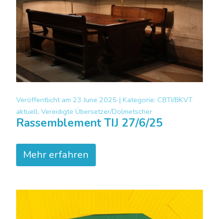
Veröffentlicht am
23 June 2025 |
Kategorie:
CBTI/BKVT
aktuell, Vereidigte Übersetzer/Dolmetscher
Rassemblement TIJ 27/6/25
Mehr erfahren