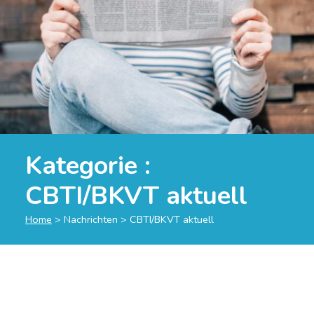
Kategorie :
CBTI/BKVT aktuell
Home
>
Nachrichten
>
CBTI/BKVT aktuell