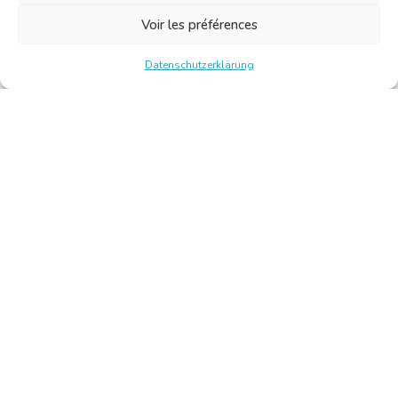
Voir les préférences
Datenschutzerklärung
Chambre Belge des Traducteurs et Interprètes | Belgische
Kamer van Vertalers en Tolken
10, bld de l’Empereur 1000 Bruxelles – Tel.: +32 2 513 09
15 –
secretariat@translators.be