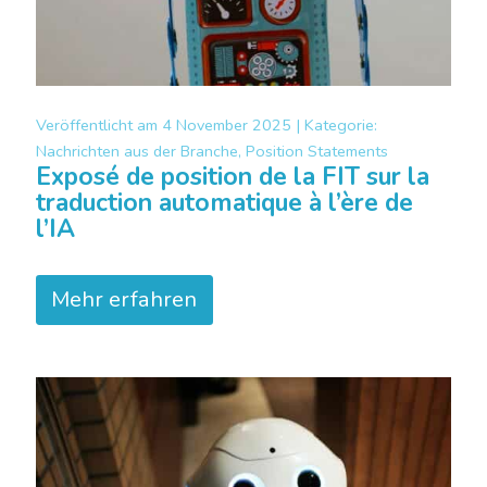
Veröffentlicht am
4 November 2025 |
Kategorie:
Nachrichten aus der Branche, Position Statements
Exposé de position de la FIT sur la
traduction automatique à l’ère de
l’IA
Mehr erfahren