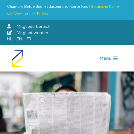
Chambre Belge des Traducteurs et Interprètes |
Belgische Kamer
van Vertalers en Tolken
Mitgliederbereich
Mitglied werden
NL
EN
FR
Menu
Skip
to
content