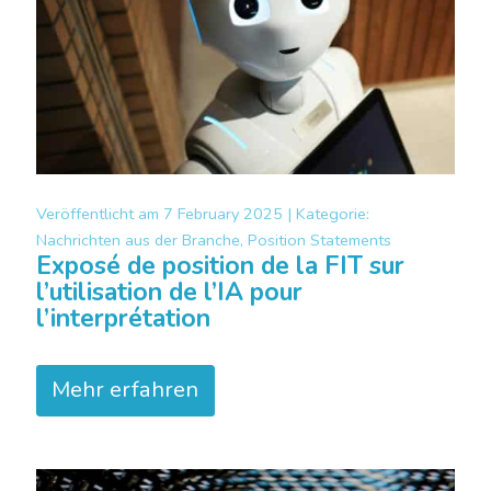
Veröffentlicht am
7 February 2025 |
Kategorie:
Nachrichten aus der Branche, Position Statements
Exposé de position de la FIT sur
l’utilisation de l’IA pour
l’interprétation
Mehr erfahren