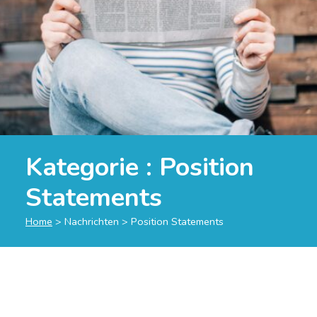
Kategorie :
Position
Statements
Home
>
Nachrichten
>
Position Statements