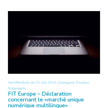
Veröffentlicht am
31 July 2015 |
Kategorie:
Position
Statements
FIT Europe – Déclaration
concernant le «marché unique
numérique multilingue»