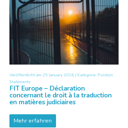
Veröffentlicht am
25 January 2016 |
Kategorie:
Position
Statements
FIT Europe – Déclaration
concernant le droit à la traduction
en matières judiciaires
Mehr erfahren