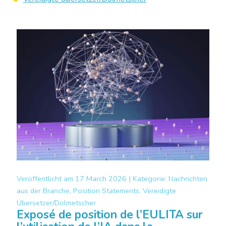
Veröffentlicht am
17 March 2026 |
Kategorie:
Nachrichten
aus der Branche, Position Statements, Vereidigte
Übersetzer/Dolmetscher
Exposé de position de l’EULITA sur