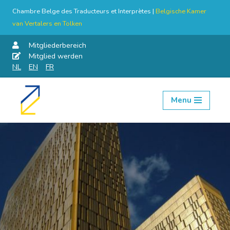
Chambre Belge des Traducteurs et Interprètes |
Belgische Kamer
van Vertalers en Tolken
Mitgliederbereich
Mitglied werden
NL
EN
FR
Menu
Skip
to
content