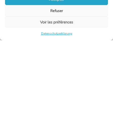
Refuser
Voir les préférences
Datenschutzerklärung
Chambre Belge des Traducteurs et Interprètes | Belgische
Kamer van Vertalers en Tolken
10, bld de l’Empereur 1000 Bruxelles – Tel.: +32 2 513 09