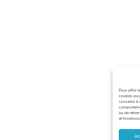
Pour offrir 
cookies pour
consentir à 
comportement
ou de retire
et fonctions
Ac