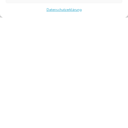
Datenschutzerklärung
Chambre Belge des Traducteurs et Interprètes | Belgische
Kamer van Vertalers en Tolken
10, bld de l’Empereur 1000 Bruxelles – Tel.: +32 2 513 09
15 –
secretariat@translators.be