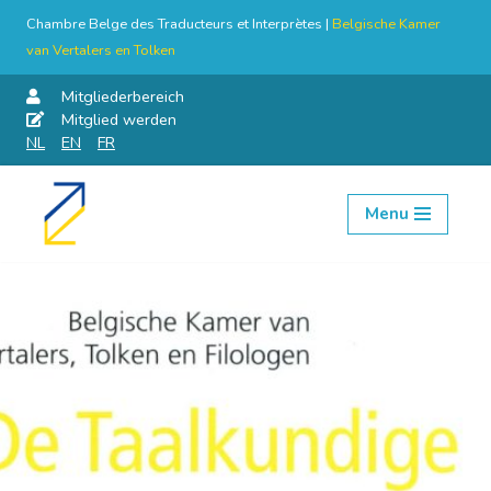
Chambre Belge des Traducteurs et Interprètes |
Belgische Kamer
van Vertalers en Tolken
Mitgliederbereich
Mitglied werden
NL
EN
FR
Menu
Skip
to
content