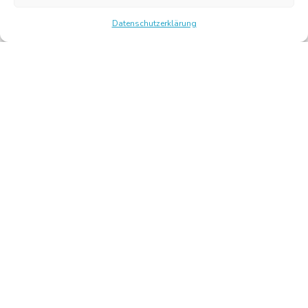
Datenschutzerklärung
Chambre Belge des Traducteurs et Interprètes | Belgische
Kamer van Vertalers en Tolken
10, bld de l’Empereur 1000 Bruxelles – Tel.: +32 2 513 09
15 –
secretariat@translators.be