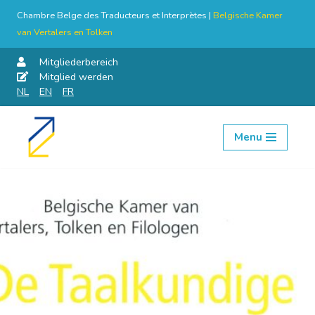
Chambre Belge des Traducteurs et Interprètes |
Belgische Kamer
van Vertalers en Tolken
Mitgliederbereich
Mitglied werden
NL
EN
FR
Menu
Skip
to
content