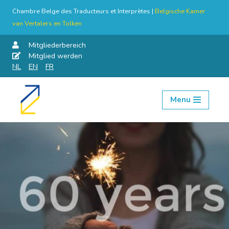
Chambre Belge des Traducteurs et Interprètes |
Belgische Kamer
van Vertalers en Tolken
Mitgliederbereich
Mitglied werden
NL
EN
FR
Menu
Skip
to
content