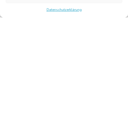
Datenschutzerklärung
Chambre Belge des Traducteurs et Interprètes | Belgische
Kamer van Vertalers en Tolken
10, bld de l’Empereur 1000 Bruxelles – Tel.: +32 2 513 09
15 –
secretariat@translators.be