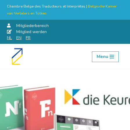
Chambre Belge des Traducteurs et Interprètes |
Belgische Kamer
van Vertalers en Tolken
Mitgliederbereich
Mitglied werden
NL
EN
FR
Menu
Skip
to
content