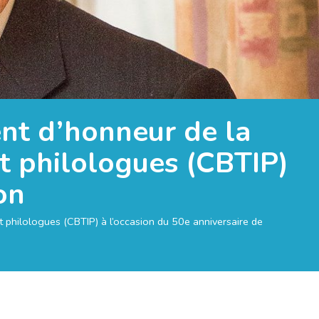
ent d’honneur de la
t philologues (CBTIP)
on
t philologues (CBTIP) à l’occasion du 50e anniversaire de