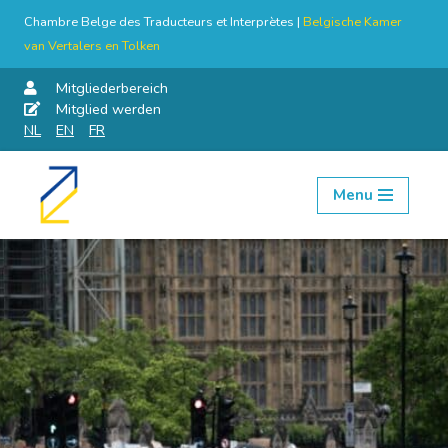
Chambre Belge des Traducteurs et Interprètes |
Belgische Kamer
van Vertalers en Tolken
Mitgliederbereich
Mitglied werden
NL
EN
FR
Menu
Skip
to
content