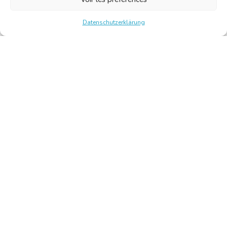
Datenschutzerklärung
Chambre Belge des Traducteurs et Interprètes | Belgische
Kamer van Vertalers en Tolken
10, bld de l’Empereur 1000 Bruxelles – Tel.: +32 2 513 09
15 –
secretariat@translators.be