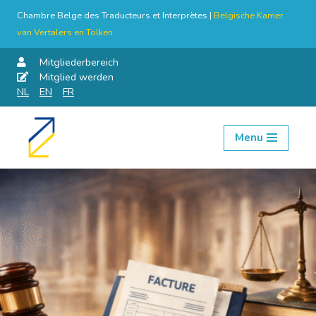
Chambre Belge des Traducteurs et Interprètes |
Belgische Kamer
van Vertalers en Tolken
Mitgliederbereich
Mitglied werden
NL
EN
FR
Menu
Skip
to
content