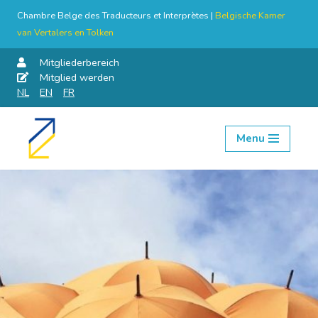
Chambre Belge des Traducteurs et Interprètes |
Belgische Kamer
van Vertalers en Tolken
Mitgliederbereich
Mitglied werden
NL
EN
FR
Menu
Skip
to
content