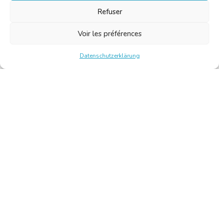
Refuser
Voir les préférences
Datenschutzerklärung
Chambre Belge des Traducteurs et Interprètes | Belgische
Kamer van Vertalers en Tolken
10, bld de l’Empereur 1000 Bruxelles – Tel.: +32 2 513 09
15 –
secretariat@translators.be