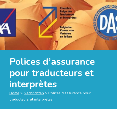
Polices d’assurance
pour traducteurs et
interprètes
Home
>
Nachrichten
>
Polices d’assurance pour
traducteurs et interprètes