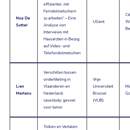
effizienter, mit
Ferndolmetschern
Cé
Noa De
zu arbeiten“ – Eine
UGent
Wa
Sutter
Analyse von
Be
Interviews mit
Hausärzten in Bezug
auf Video- und
Telefondolmetschen
Verschillen tussen
ondertiteling in
Vrije
Lien
Vlaanderen en
Universiteit
Ma
Mertens
Nederland.
Brussel
Go
casestudy: gevoel
(VUB)
voor tumor
Tolken en Vertalen: