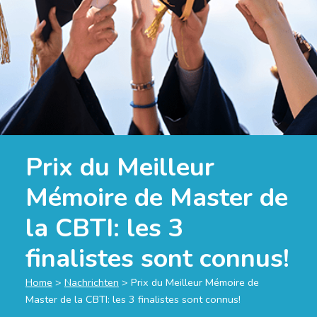
Prix du Meilleur
Mémoire de Master de
la CBTI: les 3
finalistes sont connus!
Home
>
Nachrichten
>
Prix du Meilleur Mémoire de
Master de la CBTI: les 3 finalistes sont connus!