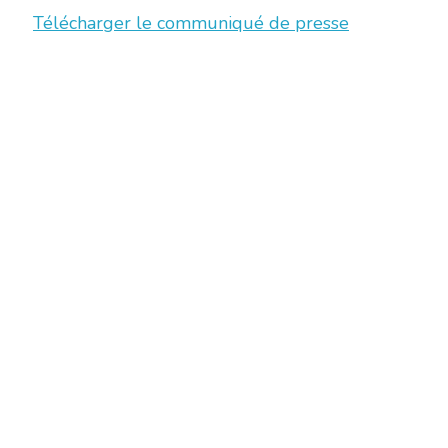
Télécharger le communiqué de presse
Chambre Belge des Traducteurs et Interprètes | Belgische Kamer
10, bld de l’Empereur 1000 Bruxelles – Tel.: +32 2 513 09 15 –