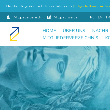
Chambre Belge des Traducteurs et Interprètes |
Belgische Kamer van Ver
Mitgliederbereich
Mitglied werden
NL
EN
FR
HOME
ÜBER UNS
NACHRI
Skip
MITGLIEDERVERZEICHNIS
K
to
content