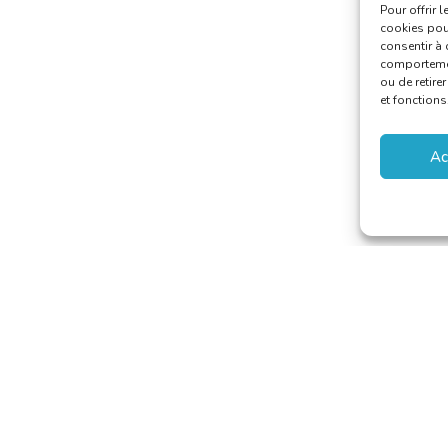
Pour offrir 
cookies pour
consentir à 
comportement
ou de retire
et fonctions
Ac
 van Vertalers en Tolken
secretariat@translators.be