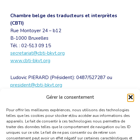
Chambre belge des traducteurs et interprètes
(CBTI)
Rue Montoyer 24 – b12
B-1000 Bruxelles
Tél. : 02-513 09 15
secretariat@cbti-bkvt.org
www.cbti-bkvt.org
Ludovic PIERARD (Président): 0487/527287 ou
president@cbti-bkvt.org
Doris Grollmann (commission traducteurs jurés):
Gérer le consentement
0473/712177 ou
doris.grollmann@cbti-bkvt.org
Pour offrir les meilleures expériences, nous utilisons des technologies
telles que les cookies pour stocker et/ou accéder aux informations des
appareils. Le fait de consentir à ces technologies nous permettra de
traiter des données telles que le comportement de navigation ou les ID
uniques sur ce site. Le fait de ne pas consentir ou de retirer son
consentement peut avoir un effet négatif sur certaines caractéristiques et