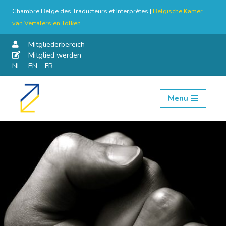
Chambre Belge des Traducteurs et Interprètes |
Belgische Kamer
van Vertalers en Tolken
Mitgliederbereich
Mitglied werden
NL
EN
FR
Menu
Skip
to
content