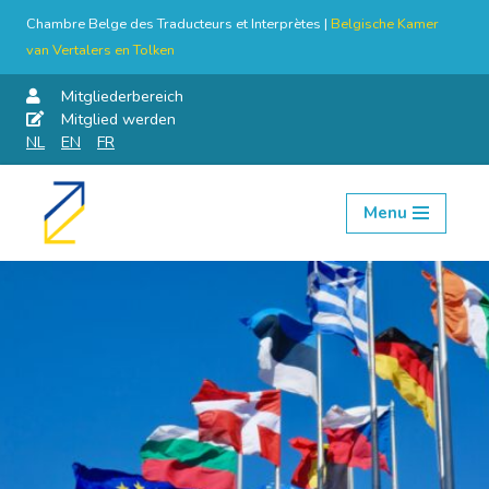
Chambre Belge des Traducteurs et Interprètes |
Belgische Kamer
van Vertalers en Tolken
Mitgliederbereich
Mitglied werden
NL
EN
FR
Menu
Skip
to
content